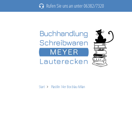
Rufen Sie uns an unter 06382/7320
Start
Plastilin 14er Box blau Milan