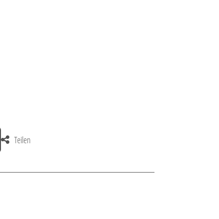
9 €
Teilen