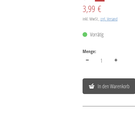
Verkaufspreis: 3,9
3,99 €
inkl. MwSt.
,
zzgl. Versand
Vorrätig
Menge:
In den Warenkorb