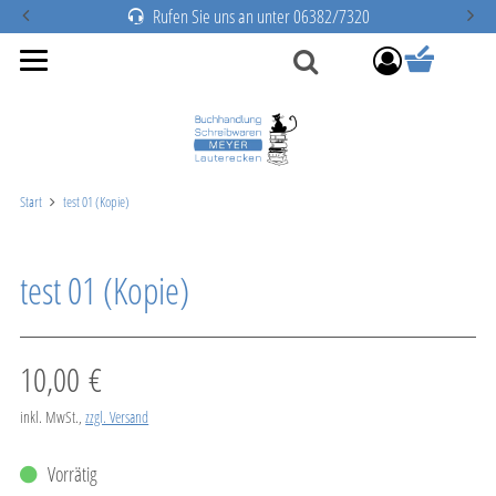
Rufen Sie uns an unter 06382/7320
Warenkorb anze
0
Suche
Start
test 01 (Kopie)
test 01 (Kopie)
Verkaufspreis: 10,00 €
10,00 €
inkl. MwSt.
,
zzgl. Versand
Vorrätig